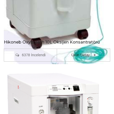
Hikoneb Oxybreath 10L Oksijen Konsantratörü
6378 İncelendi
Ürün Detay...